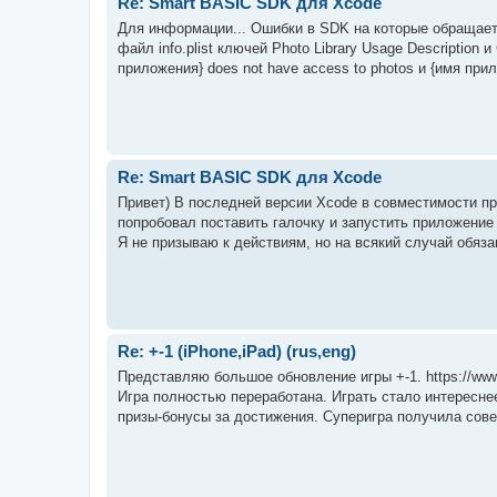
Re: Smart BASIC SDK для Xcode
Для информации... Ошибки в SDK на которые обращает
файл info.plist ключей Photo Library Usage Description
приложения} does not have access to photos и {имя прил
Re: Smart BASIC SDK для Xcode
Привет) В последней версии Xcode в совместимости пр
попробовал поставить галочку и запустить приложение
Я не призываю к действиям, но на всякий случай обяза
Re: +-1 (iPhone,iPad) (rus,eng)
Представляю большое обновление игры +-1. https://w
Игра полностью переработана. Играть стало интересне
призы-бонусы за достижения. Суперигра получила сове