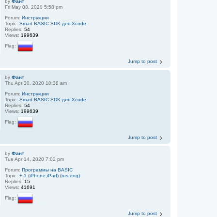
by
Фант
Fri May 08, 2020 5:58 pm
Forum:
Инструкции
Topic:
Smart BASIC SDK для Xcode
Replies:
54
Views:
199639
Flag:
Jump to post
by
Фант
Thu Apr 30, 2020 10:38 am
Forum:
Инструкции
Topic:
Smart BASIC SDK для Xcode
Replies:
54
Views:
199639
Flag:
Jump to post
by
Фант
Tue Apr 14, 2020 7:02 pm
Forum:
Программы на BASIC
Topic:
+-1 (iPhone,iPad) (rus,eng)
Replies:
15
Views:
41691
Flag:
Jump to post