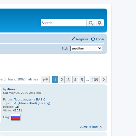
Search
Advanced search
Register
Login
Style:
Page
1
of
109
1
2
3
4
5
109
Next
earch found 1082 matches
…
by
Фант
Sat May 09, 2020 2:41 pm
Forum:
Программы на BASIC
Topic:
+-1 (iPhone,iPad) (rus,eng)
Replies:
15
Views:
41691
Flag:
Jump to post