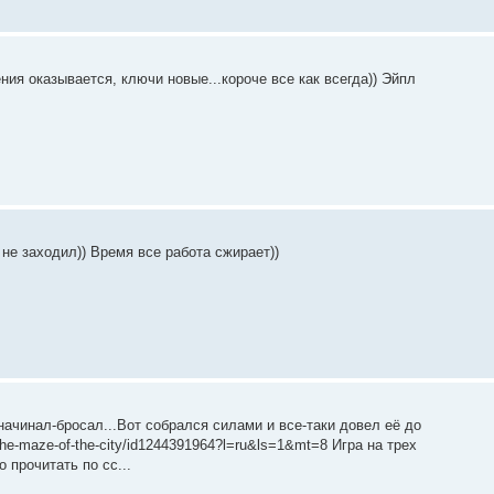
ния оказывается, ключи новые...короче все как всегда)) Эйпл
не заходил)) Время все работа сжирает))
начинал-бросал...Вот собрался силами и все-таки довел её до
n-the-maze-of-the-city/id1244391964?l=ru&ls=1&mt=8 Игра на трех
 прочитать по сс...