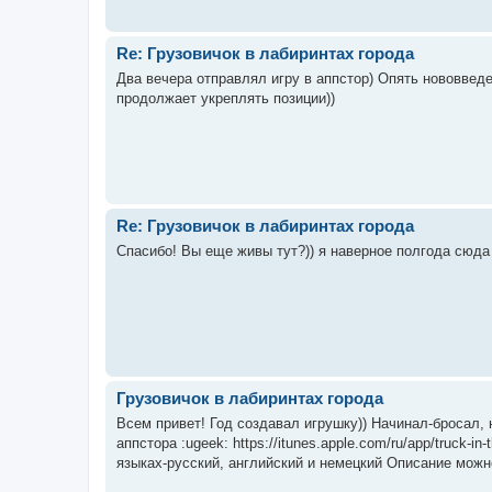
Re: Грузовичок в лабиринтах города
Два вечера отправлял игру в аппстор) Опять нововведе
продолжает укреплять позиции))
Re: Грузовичок в лабиринтах города
Спасибо! Вы еще живы тут?)) я наверное полгода сюда 
Грузовичок в лабиринтах города
Всем привет! Год создавал игрушку)) Начинал-бросал, 
аппстора :ugeek: https://itunes.apple.com/ru/app/truck-i
языках-русский, английский и немецкий Описание можно