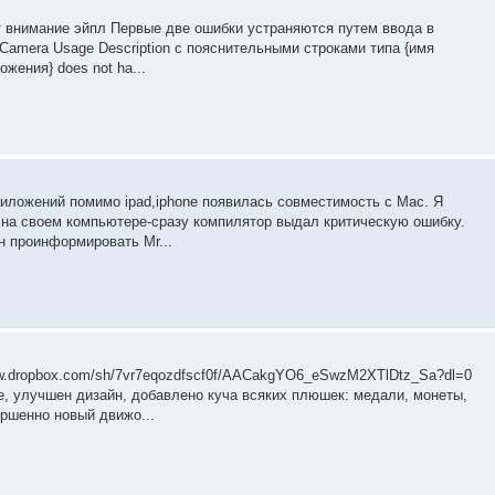
 внимание эйпл Первые две ошибки устраняются путем ввода в
 и Camera Usage Description с пояснительными строками типа {имя
ожения} does not ha...
иложений помимо ipad,iphone появилась совместимость с Mac. Я
 на своем компьютере-сразу компилятор выдал критическую ошибку.
н проинформировать Mr...
ww.dropbox.com/sh/7vr7eqozdfscf0f/AACakgYO6_eSwzM2XTlDtz_Sa?dl=0
е, улучшен дизайн, добавлено куча всяких плюшек: медали, монеты,
ршенно новый движо...