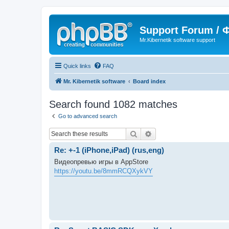
Support Forum /
Mr.Kibernetik software support
Quick links
FAQ
Mr. Kibernetik software
Board index
Search found 1082 matches
Go to advanced search
Search
Advanced search
Re: +-1 (iPhone,iPad) (rus,eng)
Видеопревью игры в AppStore
https://youtu.be/8mmRCQXykVY