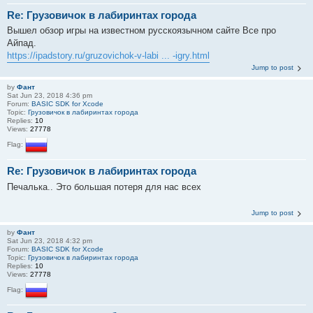
Re: Грузовичок в лабиринтах города
Вышел обзор игры на известном русскоязычном сайте Все про
Айпад.
https://ipadstory.ru/gruzovichok-v-labi ... -igry.html
Jump to post
by
Фант
Sat Jun 23, 2018 4:36 pm
Forum:
BASIC SDK for Xcode
Topic:
Грузовичок в лабиринтах города
Replies:
10
Views:
27778
Flag:
Re: Грузовичок в лабиринтах города
Печалька.. Это большая потеря для нас всех
Jump to post
by
Фант
Sat Jun 23, 2018 4:32 pm
Forum:
BASIC SDK for Xcode
Topic:
Грузовичок в лабиринтах города
Replies:
10
Views:
27778
Flag: