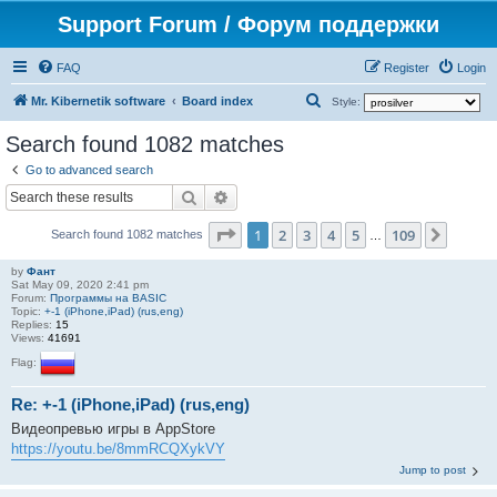
Support Forum / Форум поддержки
FAQ
Register
Login
S
Mr. Kibernetik software
Board index
Style:
e
Search found 1082 matches
a
Go to advanced search
r
Search
Advanced search
c
Page
1
of
109
1
2
3
4
5
109
Next
h
Search found 1082 matches
…
by
Фант
Sat May 09, 2020 2:41 pm
Forum:
Программы на BASIC
Topic:
+-1 (iPhone,iPad) (rus,eng)
Replies:
15
Views:
41691
Flag:
Re: +-1 (iPhone,iPad) (rus,eng)
Видеопревью игры в AppStore
https://youtu.be/8mmRCQXykVY
Jump to post