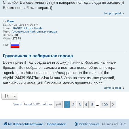
Спасибо! Вы еще живы тут?)) я наверное полгода сюда не заходил))
Время все работа сжирает))
Jump to post
by
Фант
Sat Jun 23, 2018 4:20 pm
Forum:
BASIC SDK for Xcode
Topic:
Грузовичок в лабиринтах города
Replies:
10
Views:
27778
Flag:
Грузовичок в лабиринтах города
Всем привет! Год создавал игрушку)) Начинал-бросал, начинал-
бросал...Вот собрался силами и все-таки довел её до аппстора
:ugeek: https://itunes.apple.com/ru/app/truck-in-the-maze-of-the-
city/id1244391964?l=ru&ls=1&mt=8 Игра на трех языках-русский,
английский и немецкий Описание можно прочитать по сс...
Jump to post
Page
1
of
109
1
2
3
4
5
109
Next
Search found 1082 matches
…
Mr. Kibernetik software
Board index
Delete cookies
All times are
UTC