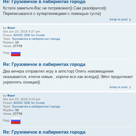
Re: Грузовичок в лабиринтах города
Кстати заметьте-Вас не потревожил)) Сам разобрался))
Переписывался с купертиновцами с помощью гугла)
Jump to post
by
Фант
Sat Jun 23, 2018 4:27 pm
Forum:
BASIC SDK for Xcode
Topic:
Грузовичок в лабиринтах города
Replies:
10
Views:
27778
Flag:
Re: Грузовичок в лабиринтах города
Два вечера отправлял игру в аппстор) Опять нововведения
оказывается, ключи новые...короче все как всегда)) Эйпл продолжает
укреплять позиции))
Jump to post
by
Фант
Sat Jun 23, 2018 4:23 pm
Forum:
BASIC SDK for Xcode
Topic:
Грузовичок в лабиринтах города
Replies:
10
Views:
27778
Flag:
Re: Грузовичок в лабиринтах города