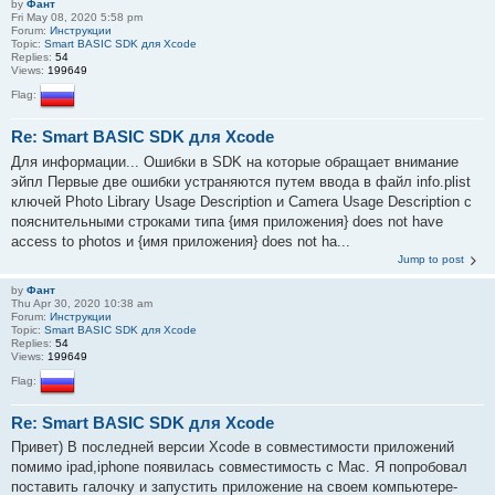
by
Фант
Fri May 08, 2020 5:58 pm
Forum:
Инструкции
Topic:
Smart BASIC SDK для Xcode
Replies:
54
Views:
199649
Flag:
Re: Smart BASIC SDK для Xcode
Для информации... Ошибки в SDK на которые обращает внимание
эйпл Первые две ошибки устраняются путем ввода в файл info.plist
ключей Photo Library Usage Description и Camera Usage Description с
пояснительными строками типа {имя приложения} does not have
access to photos и {имя приложения} does not ha...
Jump to post
by
Фант
Thu Apr 30, 2020 10:38 am
Forum:
Инструкции
Topic:
Smart BASIC SDK для Xcode
Replies:
54
Views:
199649
Flag:
Re: Smart BASIC SDK для Xcode
Привет) В последней версии Xcode в совместимости приложений
помимо ipad,iphone появилась совместимость с Mac. Я попробовал
поставить галочку и запустить приложение на своем компьютере-