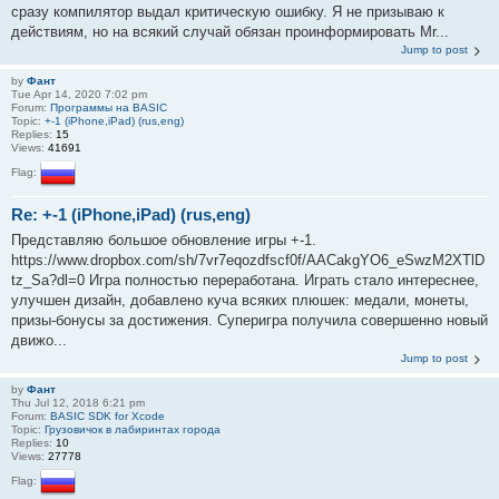
сразу компилятор выдал критическую ошибку. Я не призываю к
действиям, но на всякий случай обязан проинформировать Mr...
Jump to post
by
Фант
Tue Apr 14, 2020 7:02 pm
Forum:
Программы на BASIC
Topic:
+-1 (iPhone,iPad) (rus,eng)
Replies:
15
Views:
41691
Flag:
Re: +-1 (iPhone,iPad) (rus,eng)
Представляю большое обновление игры +-1.
https://www.dropbox.com/sh/7vr7eqozdfscf0f/AACakgYO6_eSwzM2XTlD
tz_Sa?dl=0 Игра полностью переработана. Играть стало интереснее,
улучшен дизайн, добавлено куча всяких плюшек: медали, монеты,
призы-бонусы за достижения. Суперигра получила совершенно новый
движо...
Jump to post
by
Фант
Thu Jul 12, 2018 6:21 pm
Forum:
BASIC SDK for Xcode
Topic:
Грузовичок в лабиринтах города
Replies:
10
Views:
27778
Flag: