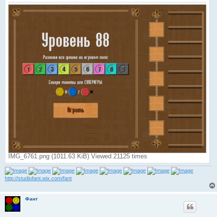
IMG_6761.png (1011.63 KiB) Viewed 21125 times
http://studiofant.wix.com/fant
Фант