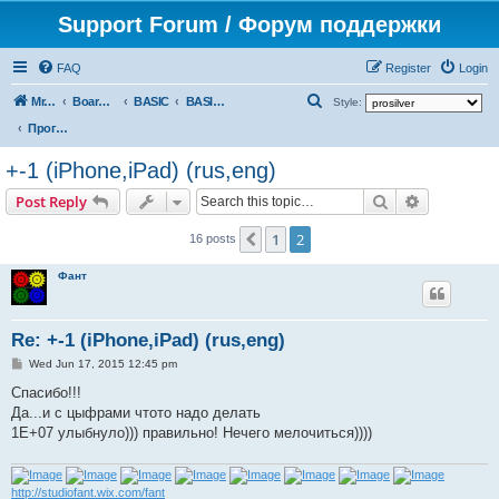
Support Forum / Форум поддержки
FAQ
Register
Login
S
Mr. Kibernetik software
Board index
BASIC
BASIC programs
Style:
e
Программы на BASIC
a
+-1 (iPhone,iPad) (rus,eng)
r
Search
Advanced s
Post Reply
c
h
1
2
Previous
16 posts
Фант
Re: +-1 (iPhone,iPad) (rus,eng)
P
Wed Jun 17, 2015 12:45 pm
o
s
Спасибо!!!
t
Да...и с цыфрами чтото надо делать
1Е+07 улыбнуло))) правильно! Нечего мелочиться))))
http://studiofant.wix.com/fant