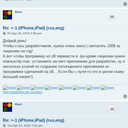
Фант
Re: +-1 (iPhone,iPad) (rus,eng)
P
Fri Sep 18, 2015 4:56 pm
o
s
Добрый день!
t
Чтобы стать разработчиком, нужно очень мало:) заплатить 100$ за
лицензию на год!
А вот чтобы программку из sB перевести в .ipa кроме лицензии нужен
компьютер mac, установить на него приложение для разработки, ну и
несколько усилий по созданию полноценного приложения из
программки сделанной на sB... Если Вы с нуля-то это в целом скажу
большой напряг!)
http://studiofant.wix.com/fant
Фант
Re: +-1 (iPhone,iPad) (rus,eng)
P
Tue Apr 14, 2020 7:02 pm