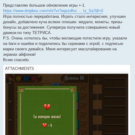
o
s
Представляю большое обновление игры +-1.
t
https://www.dropbox.com/sh/7vr7eqozdfsc ... tz_Sa?dl=0
Игра полностью переработана. Играть стало интереснее, улучшен
дизайн, добавлено куча всяких плюшек: медали, монеты, призы-
бонусы за достижения. Суперигра получила совершенно новый
движок-по типу ТЕТРИСА.
P.S. Очень хотелось бы, чтобы желающие потестили игру, указали
на баги и ошибки и поделились бы скринами с игрой, с подписью
марки своего девайса. Меня интересует масштабирование на
экранах айфонов!
Всем спасибо.
ATTACHMENTS