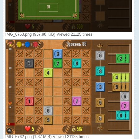
IMG_6763.png (937.98 KiB) Viewed 21125 times
IMG_6762.png (1.37 MiB) Viewed 21125 times