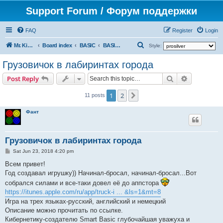
Support Forum / Форум поддержки
FAQ
Register
Login
S
Mr. Kibernetik software
Board index
BASIC
BASIC SDK for Xcode
Style:
e
Грузовичок в лабиринтах города
a
Search
Advanced s
Post Reply
r
c
1
2
Next
11 posts
h
Фант
Грузовичок в лабиринтах города
P
Sat Jun 23, 2018 4:20 pm
o
s
Всем привет!
t
Год создавал игрушку)) Начинал-бросал, начинал-бросал...Вот
собрался силами и все-таки довел её до аппстора
https://itunes.apple.com/ru/app/truck-i ... &ls=1&mt=8
Игра на трех языках-русский, английский и немецкий
Описание можно прочитать по ссылке.
Кибернетику-создателю Smart Basic глубочайшая уважуха и