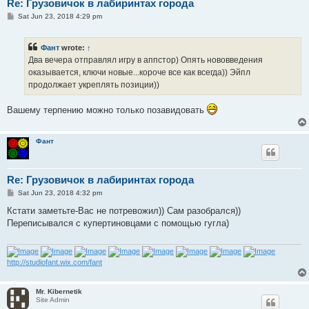
Re: Грузовичок в лабиринтах города
P
Sat Jun 23, 2018 4:29 pm
o
s
t
Фант
wrote:
↑
Два вечера отправлял игру в аппстор) Опять нововведения
оказывается, ключи новые...короче все как всегда)) Эйпл
продолжает укреплять позиции))
Вашему терпению можно только позавидовать
Фант
Re: Грузовичок в лабиринтах города
P
Sat Jun 23, 2018 4:32 pm
o
s
Кстати заметьте-Вас не потревожил)) Сам разобрался))
t
Переписывался с купертиновцами с помощью гугла)
http://studiofant.wix.com/fant
Mr. Kibernetik
Site Admin