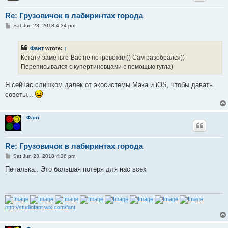
Re: Грузовичок в лабиринтах города
P
Sat Jun 23, 2018 4:34 pm
o
s
t
Фант
wrote:
↑
Кстати заметьте-Вас не потревожил)) Сам разобрался))
Переписывался с купертиновцами с помощью гугла)
Я сейчас слишком далек от экосистемы Мака и iOS, чтобы давать
советы...
Фант
Re: Грузовичок в лабиринтах города
P
Sat Jun 23, 2018 4:36 pm
o
s
Печалька.. Это большая потеря для нас всех
t
http://studiofant.wix.com/fant