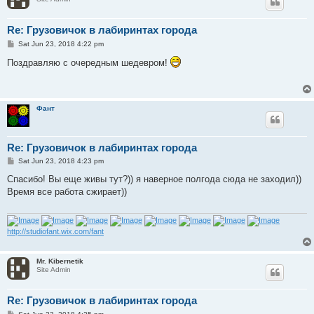
Re: Грузовичок в лабиринтах города
P
Sat Jun 23, 2018 4:22 pm
o
s
Поздравляю с очередным шедевром!
t
Фант
Re: Грузовичок в лабиринтах города
P
Sat Jun 23, 2018 4:23 pm
o
s
Спасибо! Вы еще живы тут?)) я наверное полгода сюда не заходил))
t
Время все работа сжирает))
http://studiofant.wix.com/fant
Mr. Kibernetik
Site Admin
Re: Грузовичок в лабиринтах города
P