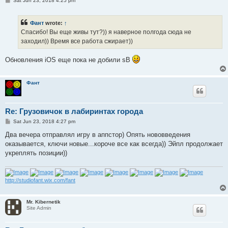
Sat Jun 23, 2018 4:25 pm
o
s
t
Фант
wrote:
↑
Спасибо! Вы еще живы тут?)) я наверное полгода сюда не
заходил)) Время все работа сжирает))
Обновления iOS еще пока не добили sB
Фант
Re: Грузовичок в лабиринтах города
P
Sat Jun 23, 2018 4:27 pm
o
s
Два вечера отправлял игру в аппстор) Опять нововведения
t
оказывается, ключи новые...короче все как всегда)) Эйпл продолжает
укреплять позиции))
http://studiofant.wix.com/fant
Mr. Kibernetik
Site Admin