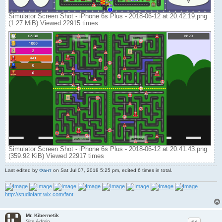
Simulator Screen Shot - iPhone 6s Plus - 2018-06-12 at 20.42.19.png
(1.27 MiB) Viewed 22915 times
Simulator Screen Shot - iPhone 6s Plus - 2018-06-12 at 20.41.43.png
(359.92 KiB) Viewed 22917 times
Last edited by
Фант
on Sat Jul 07, 2018 5:25 pm, edited 6 times in total.
http://studiofant.wix.com/fant
Mr. Kibernetik
Site Admin