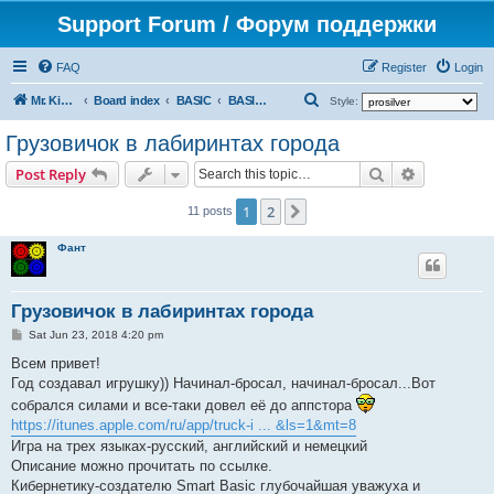
Support Forum / Форум поддержки
FAQ
Register
Login
S
Mr. Kibernetik software
Board index
BASIC
BASIC SDK for Xcode
Style:
e
Грузовичок в лабиринтах города
a
Search
Advanced s
Post Reply
r
c
1
2
Next
11 posts
h
Фант
Грузовичок в лабиринтах города
P
Sat Jun 23, 2018 4:20 pm
o
s
Всем привет!
t
Год создавал игрушку)) Начинал-бросал, начинал-бросал...Вот
собрался силами и все-таки довел её до аппстора
https://itunes.apple.com/ru/app/truck-i ... &ls=1&mt=8
Игра на трех языках-русский, английский и немецкий
Описание можно прочитать по ссылке.
Кибернетику-создателю Smart Basic глубочайшая уважуха и