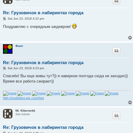
Re: Грузовичок в лабиринтах города
P
Sat Jun 23, 2018 4:22 pm
o
s
Поздравляю с очередным шедевром!
t
Фант
Re: Грузовичок в лабиринтах города
P
Sat Jun 23, 2018 4:23 pm
o
s
Спасибо! Вы еще живы тут?)) я наверное полгода сюда не заходил))
t
Время все работа сжирает))
http://studiofant.wix.com/fant
Mr. Kibernetik
Site Admin
Re: Грузовичок в лабиринтах города
P