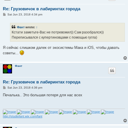
Re: Грузовичок в лабиринтах города
P
Sat Jun 23, 2018 4:34 pm
o
s
t
Фант
wrote:
↑
Кстати заметьте-Вас не потревожил)) Сам разобрался))
Переписывался с купертиновцами с помощью гугла)
Я сейчас слишком далек от экосистемы Мака и iOS, чтобы давать
советы...
Фант
Re: Грузовичок в лабиринтах города
P
Sat Jun 23, 2018 4:36 pm
o
s
Печалька.. Это большая потеря для нас всех
t
http://studiofant.wix.com/fant