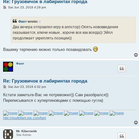
Re: Грузовичок в лабиринтах города
P
Sat Jun 23, 2018 4:29 pm
o
s
t
Фант
wrote:
↑
Два вечера отправлял игру в аппстор) Опять нововведения
оказывается, ключи новые...короче все как всегда)) Эйпл
продолжает укреплять позиции))
Вашему терпению можно только позавидовать
Фант
Re: Грузовичок в лабиринтах города
P
Sat Jun 23, 2018 4:32 pm
o
s
Кстати заметьте-Вас не потревожил)) Сам разобрался))
t
Переписывался с купертиновцами с помощью гугла)
http://studiofant.wix.com/fant
Mr. Kibernetik
Site Admin