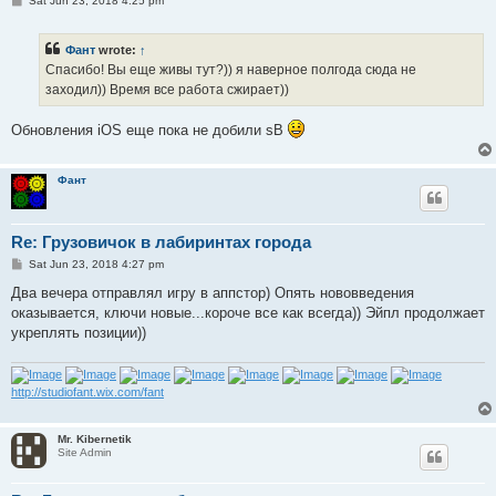
Sat Jun 23, 2018 4:25 pm
o
s
t
Фант
wrote:
↑
Спасибо! Вы еще живы тут?)) я наверное полгода сюда не
заходил)) Время все работа сжирает))
Обновления iOS еще пока не добили sB
Фант
Re: Грузовичок в лабиринтах города
P
Sat Jun 23, 2018 4:27 pm
o
s
Два вечера отправлял игру в аппстор) Опять нововведения
t
оказывается, ключи новые...короче все как всегда)) Эйпл продолжает
укреплять позиции))
http://studiofant.wix.com/fant
Mr. Kibernetik
Site Admin