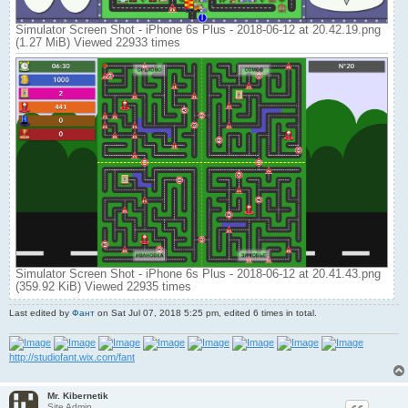
Simulator Screen Shot - iPhone 6s Plus - 2018-06-12 at 20.42.19.png
(1.27 MiB) Viewed 22933 times
Simulator Screen Shot - iPhone 6s Plus - 2018-06-12 at 20.41.43.png
(359.92 KiB) Viewed 22935 times
Last edited by
Фант
on Sat Jul 07, 2018 5:25 pm, edited 6 times in total.
http://studiofant.wix.com/fant
Mr. Kibernetik
Site Admin