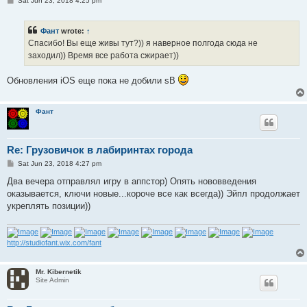
Sat Jun 23, 2018 4:25 pm
o
s
t
Фант
wrote:
↑
Спасибо! Вы еще живы тут?)) я наверное полгода сюда не
заходил)) Время все работа сжирает))
Обновления iOS еще пока не добили sB
Фант
Re: Грузовичок в лабиринтах города
P
Sat Jun 23, 2018 4:27 pm
o
s
Два вечера отправлял игру в аппстор) Опять нововведения
t
оказывается, ключи новые...короче все как всегда)) Эйпл продолжает
укреплять позиции))
http://studiofant.wix.com/fant
Mr. Kibernetik
Site Admin