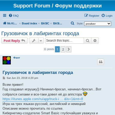
Support Forum / Форум поддержки
FAQ
Register
Login
S
Mr. Kibernetik software
Board index
BASIC
BASIC SDK for Xcode
Style:
e
Грузовичок в лабиринтах города
a
Search
Advanced s
Post Reply
r
c
1
2
Next
11 posts
h
Фант
Грузовичок в лабиринтах города
P
Sat Jun 23, 2018 4:20 pm
o
s
Всем привет!
t
Год создавал игрушку)) Начинал-бросал, начинал-бросал...Вот
собрался силами и все-таки довел её до аппстора
https://itunes.apple.com/ru/app/truck-i ... &ls=1&mt=8
Игра на трех языках-русский, английский и немецкий
Описание можно прочитать по ссылке.
Кибернетику-создателю Smart Basic глубочайшая уважуха и