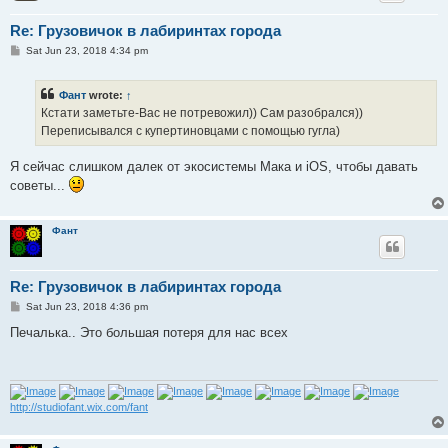
Re: Грузовичок в лабиринтах города
P
Sat Jun 23, 2018 4:34 pm
o
s
t
Фант
wrote:
↑
Кстати заметьте-Вас не потревожил)) Сам разобрался))
Переписывался с купертиновцами с помощью гугла)
Я сейчас слишком далек от экосистемы Мака и iOS, чтобы давать
советы...
Фант
Re: Грузовичок в лабиринтах города
P
Sat Jun 23, 2018 4:36 pm
o
s
Печалька.. Это большая потеря для нас всех
t
http://studiofant.wix.com/fant