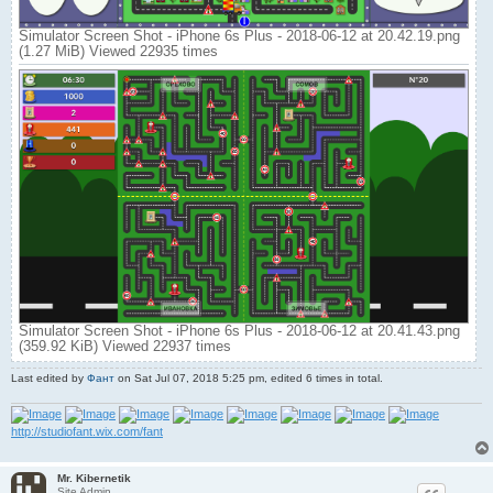
Simulator Screen Shot - iPhone 6s Plus - 2018-06-12 at 20.42.19.png
(1.27 MiB) Viewed 22935 times
Simulator Screen Shot - iPhone 6s Plus - 2018-06-12 at 20.41.43.png
(359.92 KiB) Viewed 22937 times
Last edited by
Фант
on Sat Jul 07, 2018 5:25 pm, edited 6 times in total.
http://studiofant.wix.com/fant
Mr. Kibernetik
Site Admin