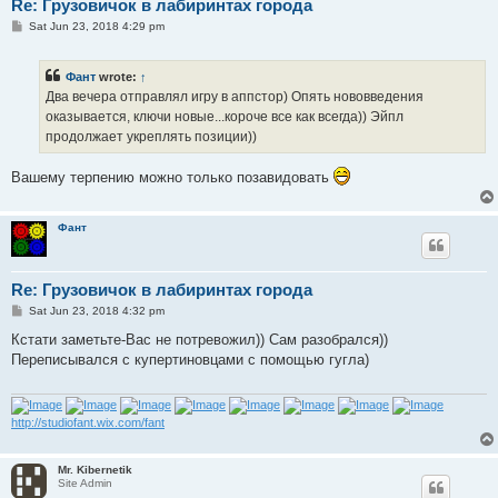
Re: Грузовичок в лабиринтах города
P
Sat Jun 23, 2018 4:29 pm
o
s
t
Фант
wrote:
↑
Два вечера отправлял игру в аппстор) Опять нововведения
оказывается, ключи новые...короче все как всегда)) Эйпл
продолжает укреплять позиции))
Вашему терпению можно только позавидовать
Фант
Re: Грузовичок в лабиринтах города
P
Sat Jun 23, 2018 4:32 pm
o
s
Кстати заметьте-Вас не потревожил)) Сам разобрался))
t
Переписывался с купертиновцами с помощью гугла)
http://studiofant.wix.com/fant
Mr. Kibernetik
Site Admin