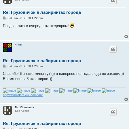
Re: Грузовичок в лабиринтах города
P
Sat Jun 23, 2018 4:22 pm
o
s
Поздравляю с очередным шедевром!
t
Фант
Re: Грузовичок в лабиринтах города
P
Sat Jun 23, 2018 4:23 pm
o
s
Спасибо! Вы еще живы тут?)) я наверное полгода сюда не заходил))
t
Время все работа сжирает))
http://studiofant.wix.com/fant
Mr. Kibernetik
Site Admin
Re: Грузовичок в лабиринтах города
P