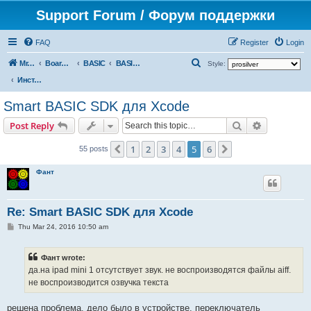
Support Forum / Форум поддержки
FAQ
Register
Login
S
Mr. Kibernetik software
Board index
BASIC
BASIC SDK for Xcode
Style:
e
Инструкции
a
Smart BASIC SDK для Xcode
r
Search
Advanced s
Post Reply
c
h
1
2
3
4
5
6
Previous
Next
55 posts
Фант
Re: Smart BASIC SDK для Xcode
P
Thu Mar 24, 2016 10:50 am
o
s
t
Фант wrote:
да.на ipad mini 1 отсутствует звук. не воспроизводятся файлы aiff.
не воспроизводится озвучка текста
решена проблема. дело было в устройстве. переключатель