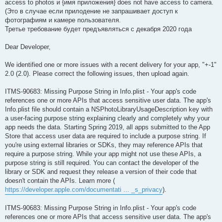
access to photos и {имя приложения} does not have access to camera.
(Это в случае если прилодение не запрашивает доступ к
фотографиям и камере пользователя.
Третье требование будет предъявляться с декабря 2020 года
Dear Developer,
We identified one or more issues with a recent delivery for your app, "+-1"
2.0 (2.0). Please correct the following issues, then upload again.
ITMS-90683: Missing Purpose String in Info.plist - Your app's code
references one or more APIs that access sensitive user data. The app's
Info.plist file should contain a NSPhotoLibraryUsageDescription key with
a user-facing purpose string explaining clearly and completely why your
app needs the data. Starting Spring 2019, all apps submitted to the App
Store that access user data are required to include a purpose string. If
you're using external libraries or SDKs, they may reference APIs that
require a purpose string. While your app might not use these APIs, a
purpose string is still required. You can contact the developer of the
library or SDK and request they release a version of their code that
doesn't contain the APIs. Learn more (
https://developer.apple.com/documentati ... _s_privacy
).
ITMS-90683: Missing Purpose String in Info.plist - Your app's code
references one or more APIs that access sensitive user data. The app's