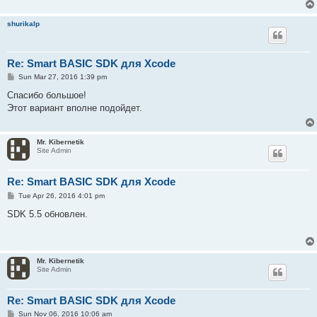
shurikalp
Re: Smart BASIC SDK для Xcode
P
Sun Mar 27, 2016 1:39 pm
o
s
Спасибо большое!
t
Этот вариант вполне подойдет.
Mr. Kibernetik
Site Admin
Re: Smart BASIC SDK для Xcode
P
Tue Apr 26, 2016 4:01 pm
o
s
SDK 5.5 обновлен.
t
Mr. Kibernetik
Site Admin
Re: Smart BASIC SDK для Xcode
P
Sun Nov 06, 2016 10:06 am