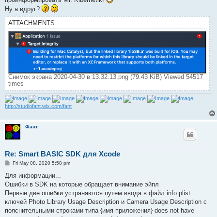
Ну а вдруг?
ATTACHMENTS
Снимок экрана 2020-04-30 в 13.32.13.png (79.43 KiB) Viewed 54517
times
http://studiofant.wix.com/fant
Фант
Re: Smart BASIC SDK для Xcode
P
Fri May 08, 2020 5:58 pm
o
s
Для информации...
t
Ошибки в SDK на которые обращает внимание эйпл
Первые две ошибки устраняются путем ввода в файл info.plist
ключей Photo Library Usage Description и Camera Usage Description с
пояснительными строками типа {имя приложения} does not have