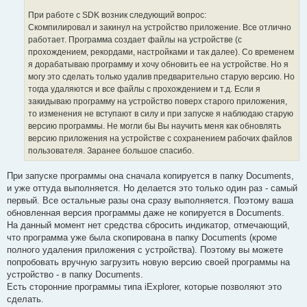
При работе с SDK возник следующий вопрос:
Скомпилировал и закинул на устройство приложение. Все отлично
работает. Программа создает файлы на устройстве (с
прохождением, рекордами, настройками и так далее). Со временем
я дорабатываю программу и хочу обновить ее на устройстве. Но я
могу это сделать только удалив предварительно старую версию. Но
тогда удаляются и все файлы с прохождением и т.д. Если я
закидываю программу на устройство поверх старого приложения,
то изменения не вступают в силу и при запуске я наблюдаю старую
версию программы. Не могли бы Вы научить меня как обновлять
версию приложения на устройстве с сохранением рабочих файлов
пользователя. Заранее большое спасибо.
При запуске программы она сначала копируется в папку Documents,
и уже оттуда выполняется. Но делается это только один раз - самый
первый. Все остальные разы она сразу выполняется. Поэтому ваша
обновленная версия программы даже не копируется в Documents.
На данный момент нет средства сбросить индикатор, отмечающий,
что программа уже была скопирована в папку Documents (кроме
полного удаления приложения с устройства). Поэтому вы можете
попробовать вручную загрузить новую версию своей программы на
устройство - в папку Documents.
Есть сторонние программы типа iExplorer, которые позволяют это
сделать.