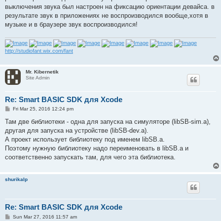
выключения звука был настроен на фиксацию ориентации девайса. в
результате звук в приложениях не воспроизводился вообще,хотя в
музыке и в браузере звук воспроизводился!
http://studiofant.wix.com/fant
Mr. Kibernetik
Site Admin
Re: Smart BASIC SDK для Xcode
P
Fri Mar 25, 2016 12:24 pm
o
s
Там две библиотеки - одна для запуска на симуляторе (libSB-sim.a),
t
другая для запуска на устройстве (libSB-dev.a).
А проект использует библиотеку под именем libSB.a.
Поэтому нужную библиотеку надо переименовать в libSB.a и
соответственно запускать там, для чего эта библиотека.
shurikalp
Re: Smart BASIC SDK для Xcode
P
Sun Mar 27, 2016 11:57 am