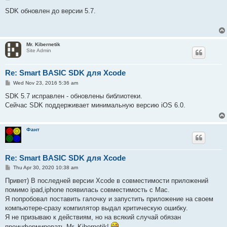
o
s
SDK обновлен до версии 5.7.
t
Mr. Kibernetik
Site Admin
Re: Smart BASIC SDK для Xcode
P
Wed Nov 23, 2016 5:36 am
o
s
SDK 5.7 иcправлен - обновлены библиотеки.
t
Сейчас SDK поддерживает минимальную версию iOS 6.0.
Фант
Re: Smart BASIC SDK для Xcode
P
Thu Apr 30, 2020 10:38 am
o
s
Привет) В последней версии Xcode в совместимости приложений
t
помимо ipad,iphone появилась совместимость с Mac.
Я попробовал поставить галочку и запустить приложение на своем
компьютере-сразу компилятор выдал критическую ошибку.
Я не призываю к действиям, но на всякий случай обязан
проинформировать Mr. Kibernetik!