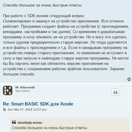
o
s
Спасибо большое за очень быстрые ответы.
t
При работе с SDK возник следующий вопрос:
Скомпилировал и закинул на устройство приложение. Все отлично
работает. Программа создает файлы на устройстве (с прохождением,
рекордами, настройками и так далее). Со временем я дорабатываю
программу и хочу обновить ее на устройстве. Но я могу это сделать
только удалив предварительно старую версию. Но тогда удаляются
и все файлы с прохождением и т.д. Если я закидываю программу на
устройство поверх старого приложения, то изменения не вступают в
силу и при запуске я наблюдаю старую версию программы. Не могли
бы Вы научить меня как обновлять версию приложения на
устройстве с сохранением рабочих файлов пользователя. Заранее
большое спасибо.
Mr. Kibernetik
Site Admin
Re: Smart BASIC SDK для Xcode
P
Sun Mar 27, 2016 12:27 pm
o
s
t
shurikalp wrote:
Спасибо большое за очень быстрые ответы.