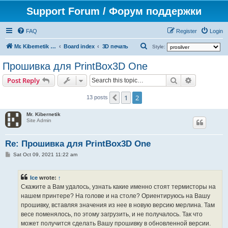
Support Forum / Форум поддержки
FAQ
Register
Login
S
Mr. Kibernetik software
Board index
3D печать
Style:
e
Прошивка для PrintBox3D One
a
Search
Advanced s
Post Reply
r
c
1
2
Previous
13 posts
h
Mr. Kibernetik
Site Admin
Re: Прошивка для PrintBox3D One
P
Sat Oct 09, 2021 11:22 am
o
s
t
Ice
wrote:
↑
Скажите а Вам удалось, узнать какие именно стоят термисторы на
нашем принтере? На голове и на столе? Ориентируюсь на Вашу
прошивку, вставляя значения из нее в новую версию мерлина. Там
весе поменялось, по этому загрузить, и не получалось. Так что
может получится сделать Вашу прошивку в обновленной версии.