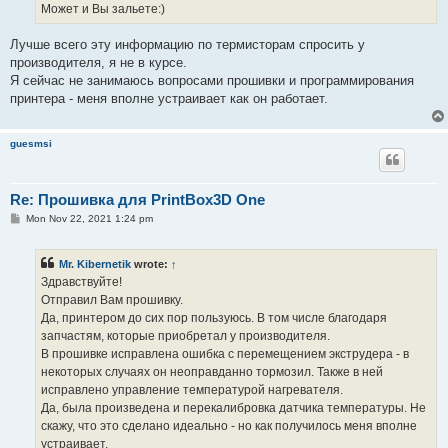
Может и Вы зальете:)
Лучше всего эту информацию по термисторам спросить у
производителя, я не в курсе.
Я сейчас не занимаюсь вопросами прошивки и программирования
принтера - меня вполне устраивает как он работает.
guesmsi
Re: Прошивка для PrintBox3D One
P
Mon Nov 22, 2021 1:24 pm
o
s
t
Mr. Kibernetik
wrote:
↑
Здравствуйте!
Отправил Вам прошивку.
Да, принтером до сих пор пользуюсь. В том числе благодаря
запчастям, которые приобретал у производителя.
В прошивке исправлена ошибка с перемещением экструдера - в
некоторых случаях он неоправданно тормозил. Также в ней
исправлено управление температурой нагревателя.
Да, была произведена и перекалибровка датчика температуры. Не
скажу, что это сделано идеально - но как получилось меня вполне
устраивает.