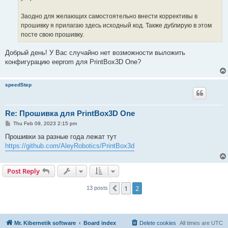
Заодно для желающих самостоятельно внести коррективы в
прошивку я прилагаю здесь исходный код. Также дублирую в этом
посте свою прошивку.
Добрый день! У Вас случайно нет возможности выложить
конфигурацию eeprom для PrintBox3D One?
speedStep
Re: Прошивка для PrintBox3D One
P
Thu Feb 09, 2023 2:15 pm
o
s
Прошивки за разные года лежат тут
t
https://github.com/AleyRobotics/PrintBox3d
Post Reply
1
2
Previous
13 posts
Mr. Kibernetik software
Board index
Delete cookies
All times are
UTC