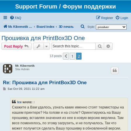
Support Forum / Форум поддержки
FAQ
Register
Login
S
Mr. Kibernetik software
Board index
3D печать
Style:
e
Прошивка для PrintBox3D One
a
Search
Advanced s
Post Reply
r
c
1
2
Previous
13 posts
h
Mr. Kibernetik
Site Admin
Re: Прошивка для PrintBox3D One
P
Sat Oct 09, 2021 11:22 am
o
s
t
Ice
wrote:
↑
Скажите а Вам удалось, узнать какие именно стоят термисторы на
нашем принтере? На голове и на столе? Ориентируюсь на Вашу
прошивку, вставляя значения из нее в новую версию мерлина. Там
весе поменялось, по этому загрузить, и не получалось. Так что
может получится сделать Вашу прошивку в обновленной версии.