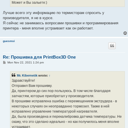
Может и Вы зальете:)
Лучше всего эту информацию по термисторам спросить у
производителя, я не в курсе.
Я сейчас не занимаюсь вопросами прошивки и программирования
принтера - меня вполне устраивает как он работает.
guesmsi
Re: Прошивка для PrintBox3D One
P
Mon Nov 22, 2021 1:24 pm
o
s
t
Mr. Kibernetik
wrote:
↑
Здравствуйте!
Отправил Вам прошивку.
Да, принтером до сих пор пользуюсь. В том числе благодаря
запчастям, которые приобретал у производителя.
В прошивке исправлена ошибка с перемещением экструдера - в
некоторых случаях он неоправданно тормозил. Также в ней
исправлено управление температурой нагревателя.
Да, была произведена и перекалибровка датчика температуры. Не
скажу, что это сделано идеально - но как получилось меня вполне
устраивает.