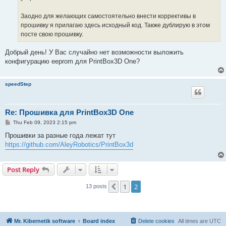
Заодно для желающих самостоятельно внести коррективы в
прошивку я прилагаю здесь исходный код. Также дублирую в этом
посте свою прошивку.
Добрый день! У Вас случайно нет возможности выложить
конфигурацию eeprom для PrintBox3D One?
speedStep
Re: Прошивка для PrintBox3D One
P
Thu Feb 09, 2023 2:15 pm
o
s
Прошивки за разные года лежат тут
t
https://github.com/AleyRobotics/PrintBox3d
Post Reply
1
2
Previous
13 posts
Mr. Kibernetik software
Board index
Delete cookies
All times are
UTC