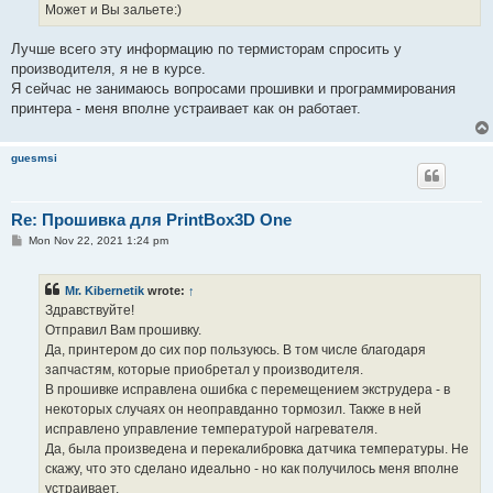
Может и Вы зальете:)
Лучше всего эту информацию по термисторам спросить у
производителя, я не в курсе.
Я сейчас не занимаюсь вопросами прошивки и программирования
принтера - меня вполне устраивает как он работает.
guesmsi
Re: Прошивка для PrintBox3D One
P
Mon Nov 22, 2021 1:24 pm
o
s
t
Mr. Kibernetik
wrote:
↑
Здравствуйте!
Отправил Вам прошивку.
Да, принтером до сих пор пользуюсь. В том числе благодаря
запчастям, которые приобретал у производителя.
В прошивке исправлена ошибка с перемещением экструдера - в
некоторых случаях он неоправданно тормозил. Также в ней
исправлено управление температурой нагревателя.
Да, была произведена и перекалибровка датчика температуры. Не
скажу, что это сделано идеально - но как получилось меня вполне
устраивает.