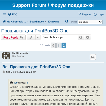
Support Forum / Форум поддержки
FAQ
Register
Login
S
Mr. Kibernetik software
Board index
3D печать
Style:
e
Прошивка для PrintBox3D One
a
Search
Advanced s
Post Reply
r
c
1
2
Previous
13 posts
h
Mr. Kibernetik
Site Admin
Re: Прошивка для PrintBox3D One
P
Sat Oct 09, 2021 11:22 am
o
s
t
Ice
wrote:
↑
Скажите а Вам удалось, узнать какие именно стоят термисторы на
нашем принтере? На голове и на столе? Ориентируюсь на Вашу
прошивку, вставляя значения из нее в новую версию мерлина. Там
весе поменялось, по этому загрузить, и не получалось. Так что
может получится сделать Вашу прошивку в обновленной версии.