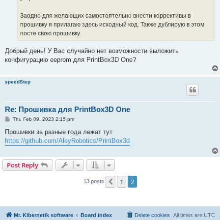
Заодно для желающих самостоятельно внести коррективы в
прошивку я прилагаю здесь исходный код. Также дублирую в этом
посте свою прошивку.
Добрый день! У Вас случайно нет возможности выложить
конфигурацию eeprom для PrintBox3D One?
speedStep
Re: Прошивка для PrintBox3D One
P
Thu Feb 09, 2023 2:15 pm
o
s
Прошивки за разные года лежат тут
t
https://github.com/AleyRobotics/PrintBox3d
Post Reply
1
2
Previous
13 posts
Mr. Kibernetik software
Board index
Delete cookies
All times are
UTC