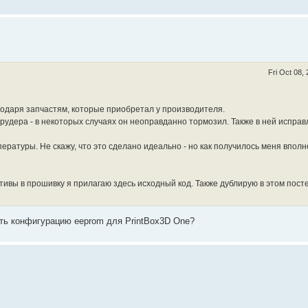
Fri Oct 08,
агодаря запчастям, которые приобретал у производителя.
удера - в некоторых случаях он неоправданно тормозил. Также в ней исправ
ературы. Не скажу, что это сделано идеально - но как получилось меня вполн
ивы в прошивку я прилагаю здесь исходный код. Также дублирую в этом пост
ть конфигурацию eeprom для PrintBox3D One?