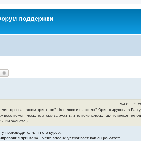
 Форум поддержки
earch
Advanced search
Sat Oct 09, 
термисторы на нашем принтере? На голове и на столе? Ориентируюсь на Вашу
м весе поменялось, по этому загрузить, и не получалось. Так что может получ
 и Вы зальете:)
у производителя, я не в курсе.
ирования принтера - меня вполне устраивает как он работает.