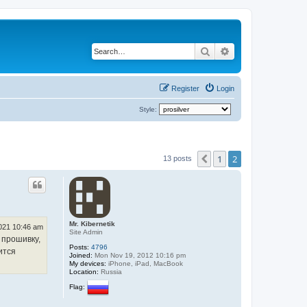
Search
Advanced search
Register
Login
Style:
1
2
Previous
13 posts
Mr. Kibernetik
2021 10:46 am
Site Admin
 прошивку,
Posts:
4796
ится
Joined:
Mon Nov 19, 2012 10:16 pm
My devices:
iPhone, iPad, MacBook
Location:
Russia
Flag: