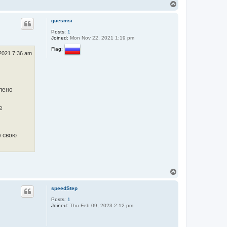
T
o
p
guesmsi
Posts:
1
Joined:
Mon Nov 22, 2021 1:19 pm
Flag:
 2021 7:36 am
лено
е
е свою
T
o
p
speedStep
Posts:
1
Joined:
Thu Feb 09, 2023 2:12 pm