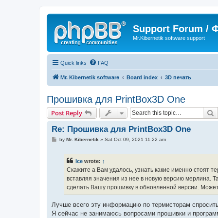
Support Forum /
Mr.Kibernetik software support
Quick links
FAQ
Mr. Kibernetik software
Board index
3D печать
Прошивка для PrintBox3D One
S
Post Reply
Re: Прошивка для PrintBox3D One
P
by
Mr. Kibernetik
»
Sat Oct 09, 2021 11:22 am
o
s
t
Ice
wrote:
↑
Скажите а Вам удалось, узнать какие именно стоят 
вставляя значения из нее в новую версию мерлина. Та
сделать Вашу прошивку в обновленной версии. Может
Лучше всего эту информацию по термисторам спросить 
Я сейчас не занимаюсь вопросами прошивки и программ