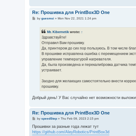
Re: Прошивка для PrintBox3D One
P
by
guesmsi
»
Mon Nov 22, 2021 1:24 pm
o
s
t
Mr. Kibernetik
wrote:
↑
Здравствуйте!
Отправил Вам прошивку.
Да, принтером до сих пор пользуюсь. В том числе бл
В прошивке исправлена ошибка с перемещением экстр
управление температурой нагревателя.
Да, была произведена и перекалибровка датчика темп
устраивает.
Заодно для желающих самостоятельно внести коррект
прошивку.
Добрый день! У Вас случайно нет возможности выложи
Re: Прошивка для PrintBox3D One
P
by
speedStep
»
Thu Feb 09, 2023 2:15 pm
o
s
Прошивки за разные года лежат тут
t
https://github.com/AleyRobotics/PrintBox3d