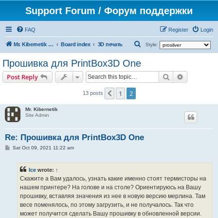
Support Forum / Форум поддержки
FAQ
Register
Login
S
Mr. Kibernetik software
Board index
3D печать
Style:
e
Прошивка для PrintBox3D One
a
Search
Advanced s
Post Reply
r
c
1
2
Previous
13 posts
h
Mr. Kibernetik
Site Admin
Re: Прошивка для PrintBox3D One
P
Sat Oct 09, 2021 11:22 am
o
s
t
Ice
wrote:
↑
Скажите а Вам удалось, узнать какие именно стоят термисторы на
нашем принтере? На голове и на столе? Ориентируюсь на Вашу
прошивку, вставляя значения из нее в новую версию мерлина. Там
весе поменялось, по этому загрузить, и не получалось. Так что
может получится сделать Вашу прошивку в обновленной версии.