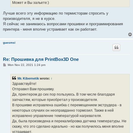
Может и Вы зальете:)
Лучше всего эту информацию по термисторам спросить у
производителя, я не в курсе.
Я сейчас не занимаюсь вопросами прошивки и программирования
принтера - меня вполне устраивает как он работает.
guesmsi
Re: Прошивка для PrintBox3D One
P
Mon Nov 22, 2021 1:24 pm
o
s
t
Mr. Kibernetik
wrote:
↑
Здравствуйте!
Отправил Вам прошивку.
Да, принтером до сих пор пользуюсь. В том числе благодаря
запчастям, которые приобретал у производителя.
В прошивке исправлена ошибка с перемещением экструдера - в
некоторых случаях он неоправданно тормозил. Также в ней
исправлено управление температурой нагревателя.
Да, была произведена и перекалибровка датчика температуры. Не
скажу, что это сделано идеально - но как получилось меня вполне
устраивает.