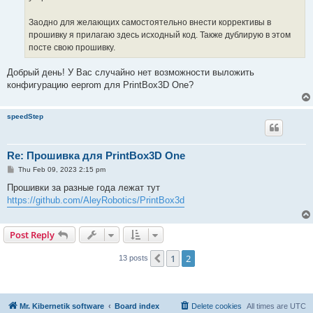
Заодно для желающих самостоятельно внести коррективы в
прошивку я прилагаю здесь исходный код. Также дублирую в этом
посте свою прошивку.
Добрый день! У Вас случайно нет возможности выложить
конфигурацию eeprom для PrintBox3D One?
speedStep
Re: Прошивка для PrintBox3D One
P
Thu Feb 09, 2023 2:15 pm
o
s
Прошивки за разные года лежат тут
t
https://github.com/AleyRobotics/PrintBox3d
Post Reply
1
2
Previous
13 posts
Mr. Kibernetik software
Board index
Delete cookies
All times are
UTC